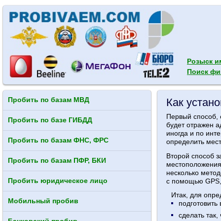
Розыск и
Поиск фи
Пробить по базам МВД
Как устан
Первый способ, 
Пробить по базе ГИБДД
будет отражен а
иногда и по инт
Пробить по базам ФНС, ФРС
определить мест
Второй способ з
Пробить по базам ПФР, БКИ
местоположения 
несколько метод
Пробить юридическое лицо
с помощью GPS,
Итак, для опре
Мобильный пробив
подготовить 
сделать так,