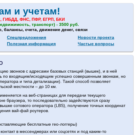
ам и учетам!
, ГИБДД, ФНС, ПФР, ЕГРП, БКИ
едвижимость, транспорт) - 3500 руб.
 балансы, счета, движение денег, связи
Спецпредложения
Новости проекта
Полезная информация
Частые вопросы
о
цию звонков с адресами базовых станций (вышек), и в ней
сть по входящим/исходящим успешно совершенным звонкам, но
ператора и типа детализации). Такой способ позволяет
ьской местности – до 10 км.
рименяется на веб-страницах для передачи текущего
не браузера, то последовательно задействуются сразу
 вышке сотового оператора (LBS), получение точных координат
ения вай-фай роутеров.
доставляющие бесплатные гео-логгеры)
 контакт в мессенджерах или соцсетях и под каким-то