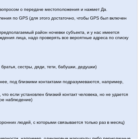
 вопросом о передаче местоположения и нажмет Да.
ления по GPS (для этого достаточно, чтобы GPS был включен
предполагаемый район ночевки субъекта, и у нас имеется
дения лица, надо проверять все вероятные адреса по списку
 братья, сестры, дяди, тети, бабушки, дедушки)
анее, под близкими контактами подразумеваются, например,
 что если установлен близкий контакт человека, но не удается
ное наблюдение)
торонних людей, с которыми связывается только раз в месяц)
номерности, например, одинаковые маршруты либо периодичные