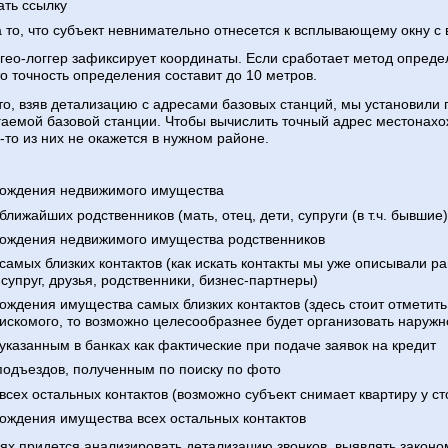
ать ссылку
а то, что субъект невнимательно отнесется к всплывающему окну с
 гео-логгер зафиксирует координаты. Если сработает метод опреде
то точность определения составит до 10 метров.
о, взяв детализацию с адресами базовых станций, мы установили 
аемой базовой станции. Чтобы вычислить точный адрес местонахож
-то из них не окажется в нужном районе.
хождения недвижимого имущества
ближайших родственников (мать, отец, дети, супруги (в т.ч. бывшие)
хождения недвижимого имущества родственников
самых близких контактов (как искать контакты мы уже описывали р
супруг, друзья, родственники, бизнес-партнеры)
ождения имущества самых близких контактов (здесь стоит отметить,
 искомого, то возможно целесообразнее будет организовать наруж
указанным в банках как фактические при подаче заявок на кредит
подъездов, полученным по поиску по фото
всех остальных контактов (возможно субъект снимает квартиру у с
хождения имущества всех остальных контактов
ях придется анализировать детализацию звонков, выявлять зако