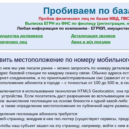
Пробиваем по баз
Пробив физических лиц по базам МВД, ПВС
Выписка ЕГРН из ФНС по физлицу (регистрация, н
Любая информация по компаниям - ЕГРЮЛ, имущество,
мущества должников
Детализация звонков
зических лиц
Авиа и ж/д поездки
овить местоположение по номеру мобильног
о нем мы уже писали ранее – можно запросить по номеру детализа
дрес базовой станции по каждому сеансу связи. Обычно адреса е
ернет-соединениям, и по принятым/отправленным смс (зависит от о
оположение абонента в городе – с точностью от 100 до 500 м, в сел
аключается в использовании технологии HTML5 Geolocation, она п
устройства. Если посетитель даст разрешение во всплывающем ок
ов: вычисление геолокации на основе близости к одной какой-либо
 а также определение местоположения по публичной карте размещ
деления геолокации абонента требуется:
веб-страницу, внедрив в нее гео-логгер (существуют сервисы, пре
 чтобы наш субъект зашел на эту страницу, например, войти с ним в