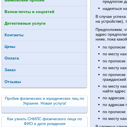
Банковский пробив
предлогом д
надеяться н
Взлом почты и соцсетей
В случае успеха
на устройстве), 
Детективные услуги
Предположим, чт
адрес предполаг
Контакты
ниже, пока какой
Цены
по прописке
по месту на
Оплата
по прописке 
по месту на
Заказ
по прописке 
гражданский 
Отзывы
по месту нах
найти адрес
по адресам, 
Пробив физических и юридических лиц по
Украине. Новая услуга!
по адресам 
по прописке 
по месту на
Как узнать СНИЛС физического лица по
ФИО и дате рождения
В сложных случа