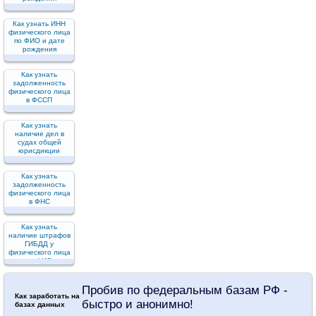
Как узнать ИНН
физического лица
по ФИО и дате
рождения
Как узнать
задолженность
физического лица
в ФССП
Как узнать
наличие дел в
судах общей
юрисдикции
Как узнать
задолженность
физического лица
в ФНС
Как узнать
наличие штрафов
ГИБДД у
физического лица
по ФИО
Пробив по федеральным базам РФ -
Как заработать на
быстро и анонимно!
базах данных