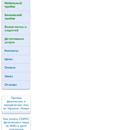
Мобильный
пробив
Банковский
пробив
Взлом почты и
соцсетей
Детективные
услуги
Контакты
Цены
Оплата
Заказ
Отзывы
Пробив
физических и
юридических лиц
по Украине. Новая
услуга!
Как узнать СНИЛС
физического лица
по ФИО и дате
рождения