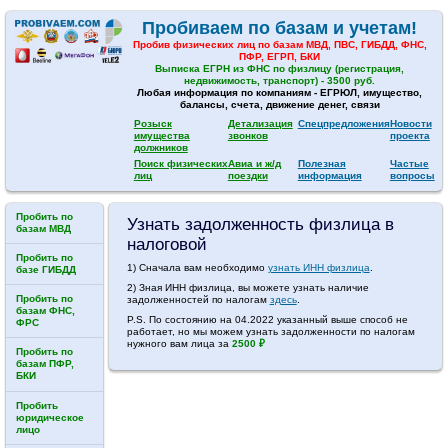
Пробиваем по базам и учетам!
Пробив физических лиц по базам МВД, ПВС, ГИБДД, ФНС,
ПФР, ЕГРП, БКИ
Выписка ЕГРН из ФНС по физлицу (регистрация,
недвижимость, транспорт) - 3500 руб.
Любая информация по компаниям - ЕГРЮЛ, имущество,
балансы, счета, движение денег, связи
Розыск
Детализация
Спецпредложения
Новости
имущества
звонков
проекта
должников
Поиск физических
Авиа и ж/д
Полезная
Частые
лиц
поездки
информация
вопросы
Пробить по
Узнать задолженность физлица в
базам МВД
налоговой
Пробить по
1) Сначала вам необходимо
узнать ИНН физлица
.
базе ГИБДД
2) Зная ИНН физлица, вы можете узнать наличие
Пробить по
задолженностей по налогам
здесь
.
базам ФНС,
P.S. По состоянию на 04.2022 указанный выше способ не
ФРС
работает, но мы можем узнать задолженности по налогам
нужного вам лица за
2500 ₽
Пробить по
базам ПФР,
БКИ
Пробить
юридическое
лицо