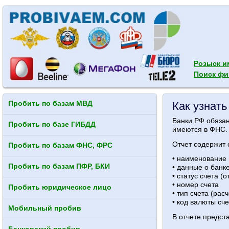
Розыск и
Поиск фи
Пробить по базам МВД
Как узнат
Банки РФ обязан
Пробить по базе ГИБДД
имеются в ФНС. 
Отчет содержит
Пробить по базам ФНС, ФРС
• наименование
Пробить по базам ПФР, БКИ
• данные о банк
• статус счета (
• номер счета
Пробить юридическое лицо
• тип счета (рас
• код валюты сче
Мобильный пробив
В отчете предст