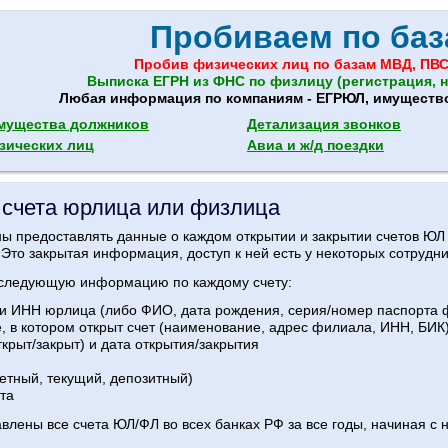
Пробиваем по баз
Пробив физических лиц по базам МВД, ПВС
Выписка ЕГРН из ФНС по физлицу (регистрация, н
Любая информация по компаниям - ЕГРЮЛ, имущество,
мущества должников
Детализация звонков
зических лиц
Авиа и ж/д поездки
ь счета юрлица или физлица
ы предоставлять данные о каждом открытии и закрытии счетов ЮЛ и
Это закрытая информация, доступ к ней есть у некоторых сотрудн
 следующую информацию по каждому счету:
 и ИНН юрлица (либо ФИО, дата рождения, серия/номер паспорта 
е, в котором открыт счет (наименование, адрес филиала, ИНН, БИК
открыт/закрыт) и дата открытия/закрытия
четный, текущий, депозитный)
та
авлены все счета ЮЛ/ФЛ во всех банках РФ за все годы, начиная с н