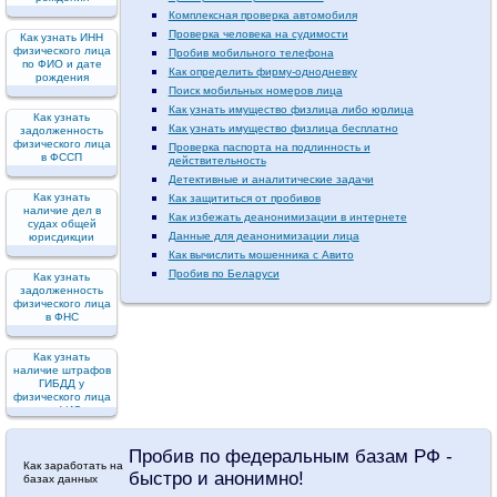
Комплексная проверка автомобиля
Проверка человека на судимости
Как узнать ИНН
физического лица
Пробив мобильного телефона
по ФИО и дате
Как определить фирму-однодневку
рождения
Поиск мобильных номеров лица
Как узнать имущество физлица либо юрлица
Как узнать
Как узнать имущество физлица бесплатно
задолженность
физического лица
Проверка паспорта на подлинность и
в ФССП
действительность
Детективные и аналитические задачи
Как узнать
Как защититься от пробивов
наличие дел в
Как избежать деанонимизации в интернете
судах общей
Данные для деанонимизации лица
юрисдикции
Как вычислить мошенника с Авито
Пробив по Беларуси
Как узнать
задолженность
физического лица
в ФНС
Как узнать
наличие штрафов
ГИБДД у
физического лица
по ФИО
Пробив по федеральным базам РФ -
Как заработать на
быстро и анонимно!
базах данных