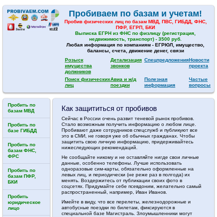
Пробиваем по базам и учетам!
Пробив физических лиц по базам МВД, ПВС, ГИБДД, ФНС,
ПФР, ЕГРП, БКИ
Выписка ЕГРН из ФНС по физлицу (регистрация,
недвижимость, транспорт) - 3500 руб.
Любая информация по компаниям - ЕГРЮЛ, имущество,
балансы, счета, движение денег, связи
Розыск
Детализация
Спецпредложения
Новости
имущества
звонков
проекта
должников
Поиск физических
Авиа и ж/д
Полезная
Частые
лиц
поездки
информация
вопросы
Пробить по
Как защититься от пробивов
базам МВД
Сейчас в России очень развит теневой рынок пробивов.
Стало возможным получить информацию о любом лице.
Пробить по
Пробивают даже сотрудников спецслужб и публикуют все
базе ГИБДД
это в СМИ, не говоря уже об обычных гражданах. Чтобы
защитить свою личную информацию, придерживайтесь
Пробить по
нижеследующих рекомендаций.
базам ФНС,
ФРС
Не сообщайте никому и не оставляйте нигде свои личные
данные, особенно телефоны. Лучше использовать
одноразовые сим-карты, обязательно оформленные на
Пробить по
левых лиц, и периодически (не реже раз в полгода) их
базам ПФР,
менять. Воздержитесь от публикации своих фото в
БКИ
соцсетях. Придумайте себе псевдоним, желательно самый
распространенный, например, Иван Иванов.
Пробить
Имейте в виду, что все перелеты, железнодорожные и
юридическое
автобусные поездки по билетам, фиксируются в
лицо
специальной базе Магистраль. Злоумышленники могут