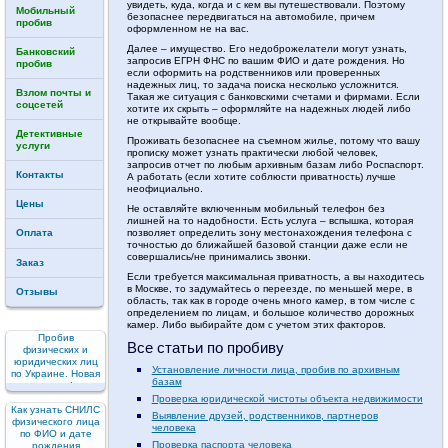
увидеть, куда, когда и с кем вы путешествовали. Поэтому
Мобильный
безопаснее передвигаться на автомобиле, причем
пробив
оформленном не на вас.
Далее – имущество. Его недоброжелатели могут узнать,
Банковский
запросив ЕГРН ФНС по вашим ФИО и дате рождения. Но
пробив
если оформить на родственников или проверенных
надежных лиц, то задача поиска несколько усложнится.
Взлом почты и
Такая же ситуация с банковскими счетами и фирмами. Если
соцсетей
хотите их скрыть – оформляйте на надежных людей либо
не открывайте вообще.
Детективные
Проживать безопаснее на съемном жилье, потому что вашу
услуги
прописку может узнать практически любой человек,
запросив отчет по любым архивным базам либо Роспаспорт.
Контакты
А работать (если хотите соблюсти приватность) лучше
неофициально.
Цены
Не оставляйте включенным мобильный телефон без
лишней на то надобности. Есть услуга – вспышка, которая
позволяет определить зону местонахождения телефона с
Оплата
точностью до ближайшей базовой станции даже если не
совершались/не принимались звонки.
Заказ
Если требуется максимальная приватность, а вы находитесь
в Москве, то задумайтесь о переезде, по меньшей мере, в
Отзывы
область, так как в городе очень много камер, в том числе с
определением по лицам, и большое количество дорожных
камер. Либо выбирайте дом с учетом этих факторов.
Пробив
Все статьи по пробиву
физических и
юридических лиц
Установление личности лица, пробив по архивным
по Украине. Новая
базам
услуга!
Проверка юридической чистоты объекта недвижимости
Как узнать СНИЛС
Выявление друзей, родственников, партнеров
физического лица
человека
по ФИО и дате
Проверка паспорта человека
рождения