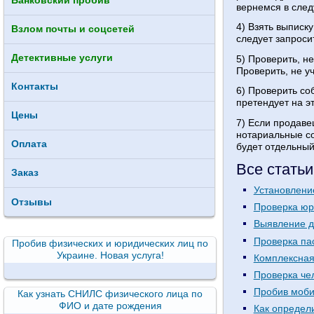
Банковский пробив
вернемся в след
4) Взять выписку
Взлом почты и соцсетей
следует запроси
Детективные услуги
5) Проверить, не
Проверить, не у
Контакты
6) Проверить со
претендует на э
Цены
7) Если продавец
нотариальные со
Оплата
будет отдельный
Все статьи
Заказ
Установлени
Отзывы
Проверка юр
Выявление д
Проверка па
Пробив физических и юридических лиц по
Украине. Новая услуга!
Комплексная
Проверка че
Пробив моби
Как узнать СНИЛС физического лица по
ФИО и дате рождения
Как определ