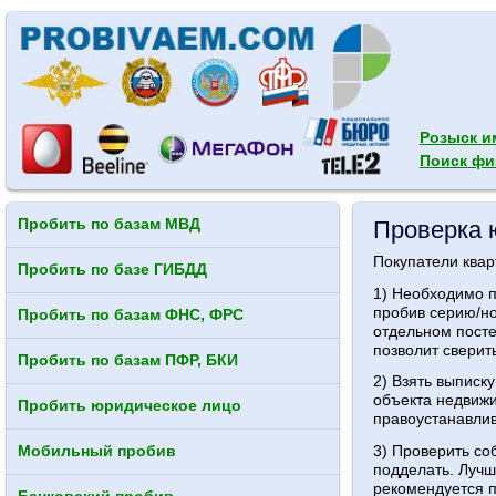
Розыск и
Поиск фи
Пробить по базам МВД
Проверка 
Покупатели квар
Пробить по базе ГИБДД
1) Необходимо п
пробив серию/но
Пробить по базам ФНС, ФРС
отдельном посте)
позволит сверит
Пробить по базам ПФР, БКИ
2) Взять выписк
объекта недвижи
Пробить юридическое лицо
правоустанавли
3) Проверить со
Мобильный пробив
подделать. Лучш
рекомендуется п