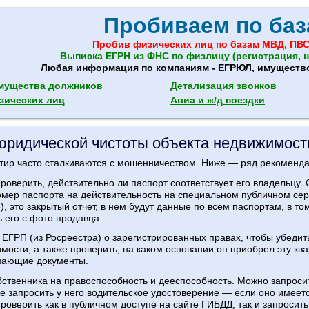
Пробиваем по баз
Пробив физических лиц по базам МВД, ПВС
Выписка ЕГРН из ФНС по физлицу (регистрация, н
Любая информация по компаниям - ЕГРЮЛ, имущество,
мущества должников
Детализация звонков
зических лиц
Авиа и ж/д поездки
юридической чистоты объекта недвижимост
тир часто сталкиваются с мошенничеством. Ниже — ряд рекоменда
роверить, действительно ли паспорт соответствует его владельцу
мер паспорта на действительность на специальном публичном серв
, это закрытый отчет, в нем будут данные по всем паспортам, в то
ь его с фото продавца.
у ЕГРП (из Росреестра) о зарегистрированных правах, чтобы убеди
мости, а также проверить, на каком основании он приобрел эту ква
вающие документы.
бственника на правоспособность и дееспособность. Можно запросить
е запросить у него водительское удостоверение — если оно имеетс
роверить как в публичном доступе на сайте ГИБДД, так и запросить