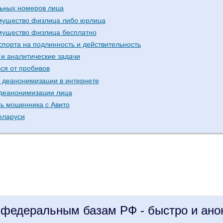
ьных номеров лица
имущество физлица либо юрлица
имущество физлица бесплатно
спорта на подлинность и действительность
 и аналитические задачи
ся от пробивов
ь деанонимизации в интернете
деанонимизации лица
ть мошенника с Авито
еларуси
 федеральным базам РФ - быстро и ано