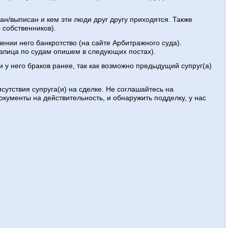
сан/выписан и кем эти люди друг другу приходятся. Также
 собственников).
шении него банкротство (на сайте Арбитражного суда).
излица по судам опишем в следующих постах).
и у него браков ранее, так как возможно предыдущий супруг(а)
исутствия супруга(и) на сделке. Не соглашайтесь на
окументы на действительность, и обнаружить подделку, у нас