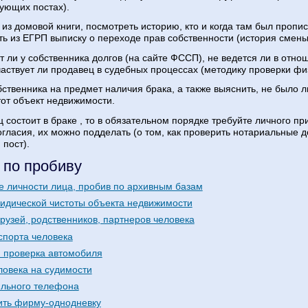
ующих постах).
 из домовой книги, посмотреть историю, кто и когда там был пропи
ть из ЕГРП выписку о переходе прав собственности (история смены
т ли у собственника долгов (на сайте ФССП), не ведется ли в отно
частвует ли продавец в судебных процессах (методику проверки ф
бственника на предмет наличия брака, а также выяснить, не было л
тот объект недвижимости.
 состоит в браке , то в обязательном порядке требуйте личного пр
гласия, их можно подделать (о том, как проверить нотариальные д
 пост).
 по пробиву
е личности лица, пробив по архивным базам
идической чистоты объекта недвижимости
рузей, родственников, партнеров человека
спорта человека
 проверка автомобиля
ловека на судимости
льного телефона
ить фирму-однодневку