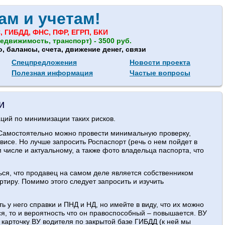
ам и учетам!
, ГИБДД, ФНС, ПФР, ЕГРП, БКИ
едвижимость, транспорт) - 3500 руб.
 балансы, счета, движение денег, связи
Спецпредложения
Новости проекта
Полезная информация
Частые вопросы
и
ций по минимизации таких рисков.
. Самостоятельно можно провести минимальную проверку,
исе. Но лучше запросить Роспаспорт (речь о нем пойдет в
м числе и актуальному, а также фото владельца паспорта, что
ться, что продавец на самом деле является собственником
ртиру. Помимо этого следует запросить и изучить
 у него справки и ПНД и НД, но имейте в виду, что их можно
я, то и вероятность что он правоспособный – повышается. ВУ
 карточку ВУ водителя по закрытой базе ГИБДД (к ней мы